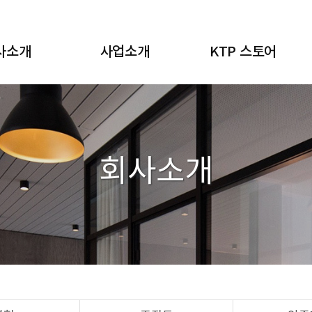
사소개
사업소개
KTP 스토어
인사말
적용산업
플랜트 설비
연혁
업무절차
포장기
조직도
추출기
회사소개
증현황
교반/배합기
오시는 길
살균기
컨베이어 시스템