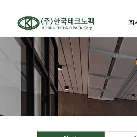
회
인
찾아