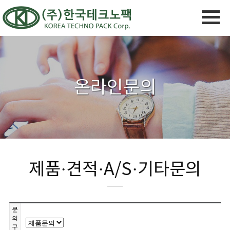
온라인문의
제품·견적·A/S·기타문의
문
의
구