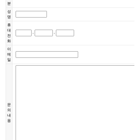
분
성
명
휴
대
-
-
전
화
이
메
일
문
의
내
용